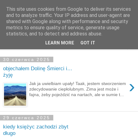
This site uses cookies from Google to deliver its services
Cyklista Grzesista
and to analyze traffic. Your IP address and user-agent are
shared with Google along with performance and security
metrics to ensure quality of service, generate usage
blog niereformowalnego koczownika
statistics, and to detect and address abuse.
LEARN MORE
GOT IT
▼
30 czerwca 2025
objechałem Dolinę Śmierci i…
żyję
›
Jak ja uwielbiam upały! Taak, jestem stworzeniem
zdecydowanie ciepłolubnym. Zima jest może i
fajna, żeby pojeździć na nartach, ale w sumie t...
29 czerwca 2025
kiedy księżyc zachodzi zbyt
długo