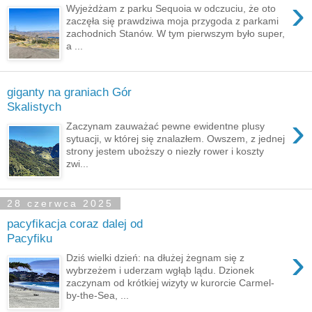
›
Wyjeżdżam z parku Sequoia w odczuciu, że oto
zaczęła się prawdziwa moja przygoda z parkami
zachodnich Stanów. W tym pierwszym było super,
a ...
giganty na graniach Gór
Skalistych
›
Zaczynam zauważać pewne ewidentne plusy
sytuacji, w której się znalazłem. Owszem, z jednej
strony jestem uboższy o niezły rower i koszty
zwi...
28 czerwca 2025
pacyfikacja coraz dalej od
Pacyfiku
›
Dziś wielki dzień: na dłużej żegnam się z
wybrzeżem i uderzam wgłąb lądu. Dzionek
zaczynam od krótkiej wizyty w kurorcie Carmel-
by-the-Sea, ...