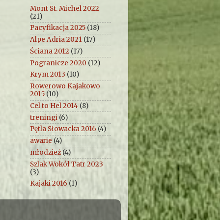
Mont St. Michel 2022
(21)
Pacyfikacja 2025
(18)
Alpe Adria 2021
(17)
Ściana 2012
(17)
Pogranicze 2020
(12)
Krym 2013
(10)
Rowerowo Kajakowo
2015
(10)
Cel to Hel 2014
(8)
treningi
(6)
Pętla Słowacka 2016
(4)
awarie
(4)
młodzież
(4)
Szlak Wokół Tatr 2023
(3)
Kajaki 2016
(1)