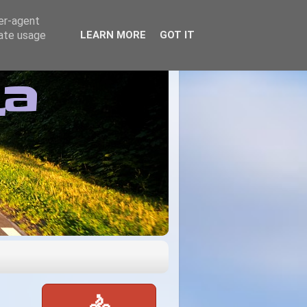
ser-agent
rate usage
LEARN MORE
GOT IT
ta
🚴