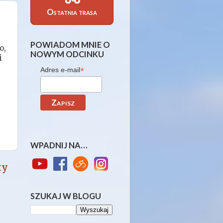
Ostatnia trasa
POWIADOM MNIE O
o,
NOWYM ODCINKU
i
*
Adres e-mail
WPADNIJ NA…
ty
SZUKAJ W BLOGU