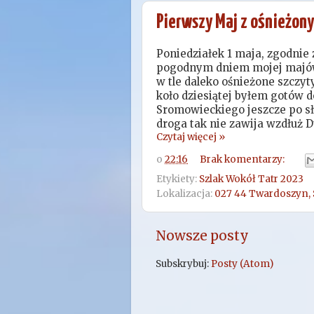
Pierwszy Maj z ośnieżon
Poniedziałek 1 maja, zgodnie 
pogodnym dniem mojej majówki
w tle daleko ośnieżone szczyty
koło dziesiątej byłem gotów do
Sromowieckiego jeszcze po sło
droga tak nie zawija wzdłuż D
Czytaj więcej »
o
22:16
Brak komentarzy:
Etykiety:
Szlak Wokół Tatr 2023
Lokalizacja:
027 44 Twardoszyn, 
Nowsze posty
Subskrybuj:
Posty (Atom)