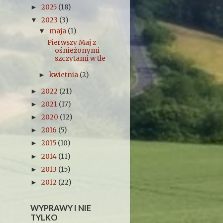
2025
(18)
►
2023
(3)
▼
maja
(1)
▼
Pierwszy Maj z
ośnieżonymi
szczytami w tle
kwietnia
(2)
►
2022
(21)
►
2021
(17)
►
2020
(12)
►
2016
(5)
►
2015
(10)
►
2014
(11)
►
2013
(15)
►
2012
(22)
►
WYPRAWY I NIE
TYLKO