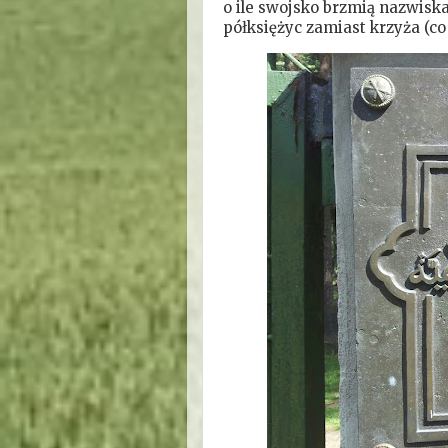
o ile swojsko brzmią nazwiska
półksiężyc zamiast krzyża (co 