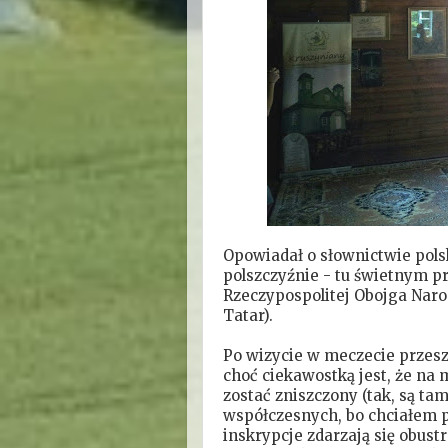
Opowiadał o słownictwie pols
polszczyźnie - tu świetnym p
Rzeczypospolitej Obojga Naro
Tatar).
Po wizycie w meczecie przesze
choć ciekawostką jest, że n
zostać zniszczony (tak, są tam
współczesnych, bo chciałem po
inskrypcje zdarzają się obustr