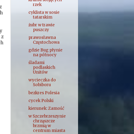
rzek
z
ch
cyklista w sosie
tatarskim
żubr w trawie
puszczy
y
 z
prawosławna
ch
Częstochowa
gdzie Bug płynie
na północy
śladami
podlaskich
Unitów
wycieczka do
Sobiboru
bezkres Polesia
cycek Polski
kierunek: Zamość
w Szczebrzeszynie
chrząszcze
brzmią w
centrum miasta