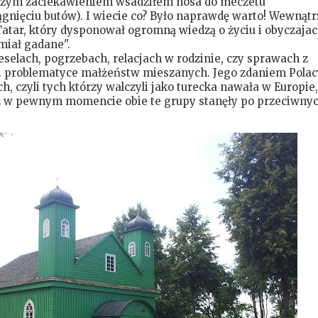
szym zaciekawieniem wsadziłem nosa do meczetu
ągnięciu butów). I wiecie co? Było naprawdę warto! Wewnątr
tar, który dysponował ogromną wiedzą o życiu i obyczaja
miał gadane".
weselach, pogrzebach, relacjach w rodzinie, czy sprawach z
p. problematyce małżeństw mieszanych. Jego zdaniem Polac
, czyli tych którzy walczyli jako turecka nawała w Europie,
eż w pewnym momencie obie te grupy stanęły po przeciwny