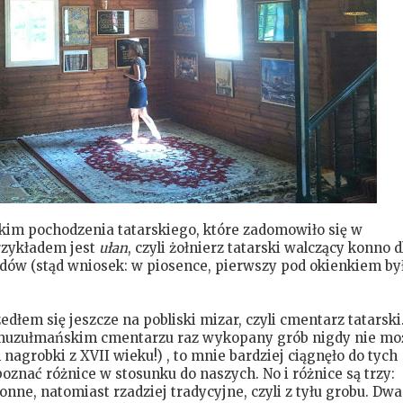
kim pochodzenia tatarskiego, które zadomowiło się w
rzykładem jest
ułan
, czyli żołnierz tatarski walczący konno d
dów (stąd wniosek: w piosence, pierwszy pod okienkiem by
dłem się jeszcze na pobliski mizar, czyli cmentarz tatarski.
a muzułmańskim cmentarzu raz wykopany grób nigdy nie mo
 nagrobki z XVII wieku!) , to mnie bardziej ciągnęło do tych
znać różnice w stosunku do naszych. No i różnice są trzy:
onne, natomiast rzadziej tradycyjne, czyli z tyłu grobu. Dwa