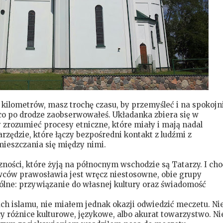
 kilometrów, masz trochę czasu, by przemyśleć i na spokojn
 co po drodze zaobserwowałeś. Układanka zbiera się w
dy zrozumieć procesy etniczne, które miały i mają nadal
rzędzie, które łączy bezpośredni kontakt z ludźmi z
ieszczania się między nimi.
ności, które żyją na północnym wschodzie są Tatarzy. I cho
ów prawosławia jest wręcz niestosowne, obie grupy
ólne: przywiązanie do własnej kultury oraz świadomość
ch islamu, nie miałem jednak okazji odwiedzić meczetu. Ni
różnice kulturowe, językowe, albo akurat towarzystwo. Ni