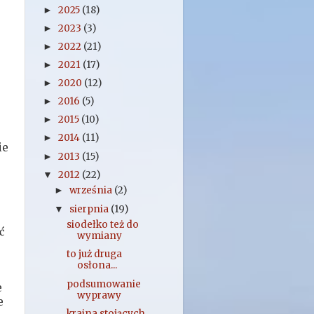
2025
(18)
►
2023
(3)
►
2022
(21)
►
2021
(17)
►
2020
(12)
►
2016
(5)
►
2015
(10)
►
2014
(11)
►
ie
2013
(15)
►
2012
(22)
▼
września
(2)
►
sierpnia
(19)
▼
siodełko też do
ć
wymiany
to już druga
osłona...
podsumowanie
e
wyprawy
e
kraina stojących