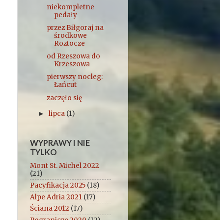
niekompletne
pedały
przez Biłgoraj na
środkowe
Roztocze
od Rzeszowa do
Krzeszowa
pierwszy nocleg:
Łańcut
zaczęło się
lipca
(1)
►
WYPRAWY I NIE
TYLKO
Mont St. Michel 2022
(21)
Pacyfikacja 2025
(18)
Alpe Adria 2021
(17)
Ściana 2012
(17)