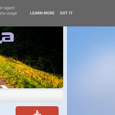
ser-agent
rate usage
LEARN MORE
GOT IT
ta
🚴