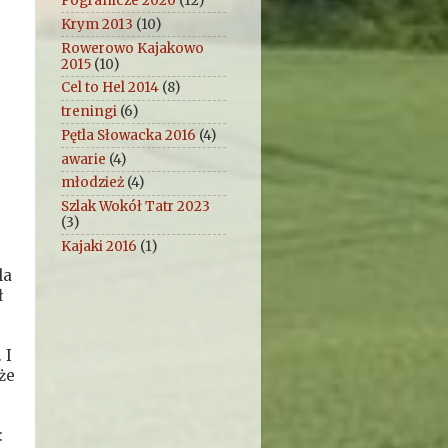
Pogranicze 2020
(12)
Krym 2013
(10)
Rowerowo Kajakowo
2015
(10)
Cel to Hel 2014
(8)
treningi
(6)
Pętla Słowacka 2016
(4)
awarie
(4)
młodzież
(4)
Szlak Wokół Tatr 2023
(3)
Kajaki 2016
(1)
la
ł
 I
że
: