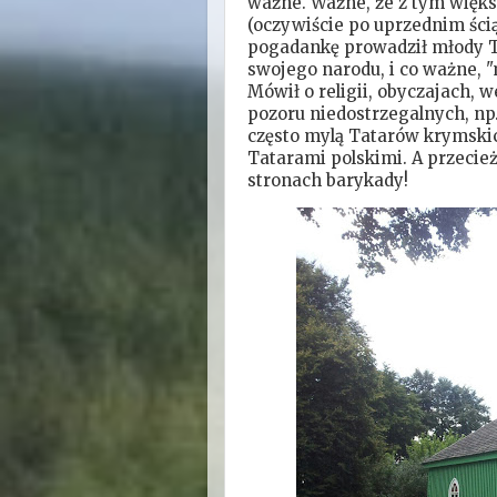
ważne. Ważne, że z tym więk
(oczywiście po uprzednim ści
pogadankę prowadził młody Ta
swojego narodu, i co ważne, "
Mówił o religii, obyczajach, 
pozoru niedostrzegalnych, n
często mylą Tatarów krymskich
Tatarami polskimi. A przeci
stronach barykady!