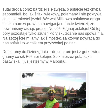
Tutaj droga coraz bardziej się zwęża, o asfalcie też chyba
zapomnieli, bo jakiś taki wiekowy, połamany i nie pokrywa
całej szerokości jezdni. We wsi Milikowo asfaltowa droga
ucieka nam w prawo, a nawigacja uparcie twierdzi, że
powinniśmy cisnąć prosto. No cóż, żegnaj asfalcie! Od tej
pory pozostaje tylko szuter, który skutecznie nas spowalnia.
Na szczęście mijamy jakiś mostek, za którym powraca do
nas asfalt i to w całkiem przyzwoitej postaci.
Docieramy do Dzierzgonia – do centrum jest z górki, więc
gnamy co sił. Później kolejne 25 km przez pola, łąki i
pastwiska, i już jesteśmy w Malborku.