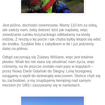
Jest późno, dochodzi osiemnasta. Mamy 110 km za sobą,
ale zależy nam, żeby dotrzeć dziś jak najdalej, więc
zwiedzanie zamku krzyżackiego odkładamy na kiedy
indziej. Z resztą o tej porze i tak chyba byłby kłopot się wbić
do środka. Szybkie foto z zabytkiem w tle i już jedziemy
dalej na północ.
Odtąd zaczynają się Żuławy Wiślane, więc jest totalnie
płasko. Wiatr też nie stara się utrudniać nam życia, więc
ciśniemy, na ile jeszcze zostało nam pary w kopytach –
przez Nowy Dwór Gdański do Stegny. Linię brzegową
osiągamy o wpół do dziewiątej wieczorem. Słońce chyli się
ku zachodowi, a my znajdujemy kemping nad samym
morzem (nr 180) i zaszywamy się w namiotach.