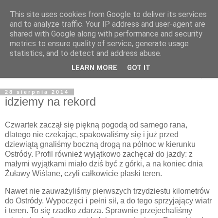
This site uses cookies from Google to deliver its services
Cyklista Grzesista
and to analyze traffic. Your IP address and user-agent are
shared with Google along with performance and security
metrics to ensure quality of service, generate usage
blog niereformowalnego koczownika
statistics, and to detect and address abuse.
LEARN MORE
GOT IT
▼
28 sierpnia 2014
idziemy na rekord
Czwartek zaczął się piękną pogodą od samego rana,
dlatego nie czekając, spakowaliśmy się i już przed
dziewiątą gnaliśmy boczną drogą na północ w kierunku
Ostródy. Profil również wyjątkowo zachęcał do jazdy: z
małymi wyjątkami miało dziś być z górki, a na koniec dnia
Żuławy Wiślane, czyli całkowicie płaski teren.
Nawet nie zauważyliśmy pierwszych trzydziestu kilometrów
do Ostródy. Wypoczęci i pełni sił, a do tego sprzyjający wiatr
i teren. To się rzadko zdarza. Sprawnie przejechaliśmy